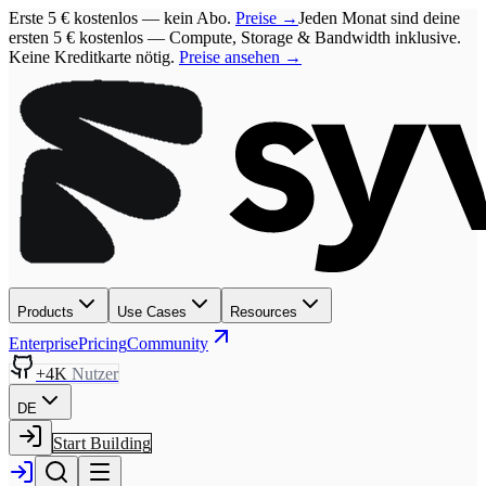
Erste
5 € kostenlos
— kein Abo.
Preise →
Jeden Monat sind deine
ersten
5 € kostenlos
— Compute, Storage & Bandwidth inklusive.
Keine Kreditkarte nötig.
Preise ansehen →
Products
Use Cases
Resources
Enterprise
Pricing
Community
+4K
Nutzer
DE
Start Building