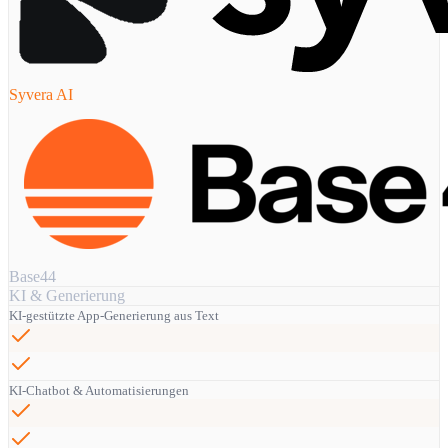
Syvera AI
Base44
KI & Generierung
KI-gestützte App-Generierung aus Text
KI-Chatbot & Automatisierungen