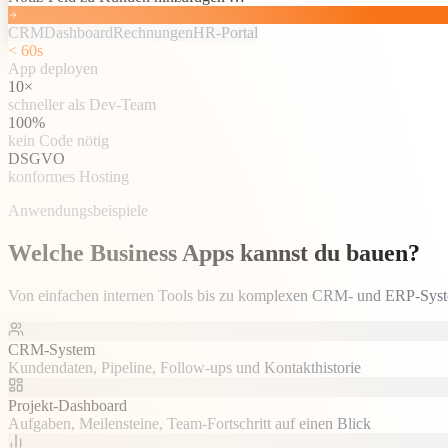
CRM
Dashboard
Rechnungen
HR-Portal
< 60s
App deployen
10×
schneller als Dev-Team
100%
kein Code nötig
DSGVO
konformes Hosting
Anwendungsbeispiele
Welche Business Apps kannst du bauen?
Von einfachen internen Tools bis zu komplexen CRM- und ERP-Syste
CRM-System
Kundendaten, Pipeline, Follow-ups und Kontakthistorie
Projekt-Dashboard
Aufgaben, Meilensteine, Team-Fortschritt auf einen Blick