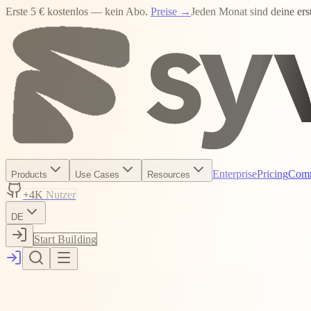
Erste
5 € kostenlos
— kein Abo.
Preise →
Jeden Monat sind deine ers
Enterprise
Pricing
Com
Products
Use Cases
Resources
+4K
Nutzer
DE
Start Building